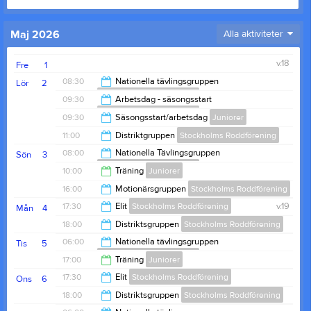
Maj 2026
Alla aktiviteter
v.18
Fre
1
08:30
Nationella tävlingsgruppen
Lör
2
Stockholms Roddförening
09:30
Arbetsdag - säsongsstart
Stockholms Roddförening
11:00
09:30
Säsongsstart/arbetsdag
Juniorer
15:00
11:00
Distriktgruppen
Stockholms Roddförening
12:30
08:00
Nationella Tävlingsgruppen
Sön
3
Stockholms Roddförening
13:00
10:00
Träning
Juniorer
10:00
16:00
Motionärsgruppen
Stockholms Roddförening
12:00
17:30
Elit
Stockholms Roddförening
v.19
Mån
4
18:00
18:00
Distriktsgruppen
Stockholms Roddförening
20:00
06:00
Nationella tävlingsgruppen
Tis
5
Stockholms Roddförening
20:00
17:00
Träning
Juniorer
08:00
17:30
Elit
Stockholms Roddförening
Ons
6
19:00
18:00
Distriktsgruppen
Stockholms Roddförening