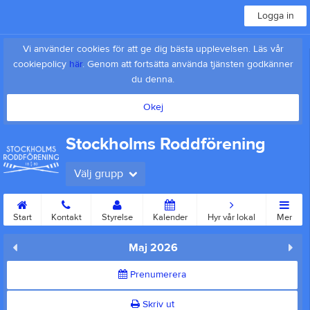
Logga in
Vi använder cookies för att ge dig bästa upplevelsen. Läs vår
cookiepolicy
här
. Genom att fortsätta använda tjänsten godkänner
du denna.
Okej
Stockholms Roddförening
Välj grupp
Start
Kontakt
Styrelse
Kalender
Hyr vår lokal
Mer
Maj 2026
Prenumerera
Skriv ut