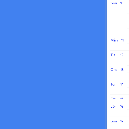
Sön
10
Mån
11
Tis
12
Ons
13
Tor
14
Fre
15
Lör
16
Sön
17