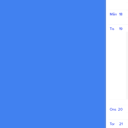
Mån
18
Tis
19
Ons
20
Tor
21