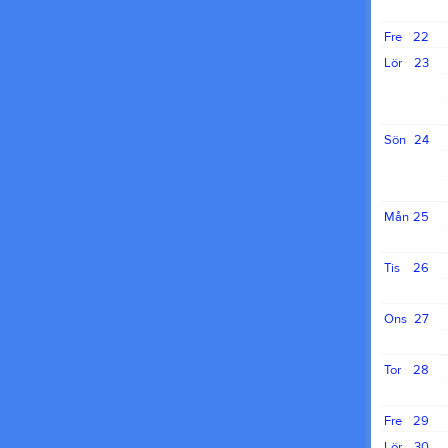
Fre
22
Lör
23
Sön
24
Mån
25
Tis
26
Ons
27
Tor
28
Fre
29
Lör
30