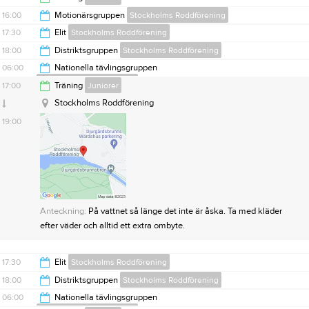
10:00
16:00
Motionärsgruppen
Stockholms Roddförening
12:00
17:30
Elit
Stockholms Roddförening
18:00
18:00
Distriktsgruppen
Stockholms Roddförening
20:00
06:00
Nationella tävlingsgruppen
Stockholms Roddförening
Anteckning:
Kontakta Catharina Malmfors, Lena Mika eller Martin
20:00
17:00
Träning
Juniorer
Lindestreng om du är intresserad av att ro med Nationella
08:00
Stockholms Roddförening
tävlingsgruppen.
19:00
Anteckning:
På vattnet så länge det inte är åska. Ta med kläder
efter väder och alltid ett extra ombyte.
17:30
Elit
Stockholms Roddförening
18:00
Distriktsgruppen
Stockholms Roddförening
20:00
06:00
Nationella tävlingsgruppen