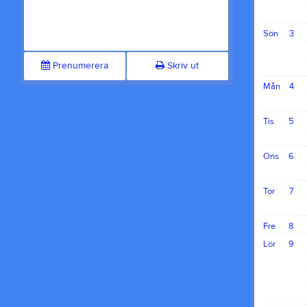
Sön
3
Prenumerera
Skriv ut
Mån
4
Tis
5
Ons
6
Tor
7
Fre
8
Lör
9