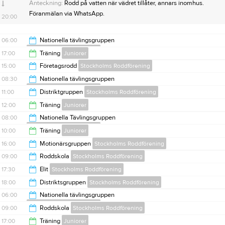
20:00
Anteckning:
Rodd på vatten när vädret tillåter, annars inomhus.
Föranmälan via WhatsApp.
20:00
06:00
Nationella tävlingsgruppen
Stockholms Roddförening
17:00
Träning
Juniorer
08:00
15:00
Företagsrodd
Stockholms Roddförening
19:00
08:30
Nationella tävlingsgruppen
Stockholms Roddförening
18:00
11:00
Distriktgruppen
Stockholms Roddförening
11:00
12:00
Träning
Juniorer
13:00
08:00
Nationella Tävlingsgruppen
Stockholms Roddförening
14:00
10:00
Träning
Juniorer
10:00
16:00
Motionärsgruppen
Stockholms Roddförening
12:00
09:00
Roddskola
Stockholms Roddförening
18:00
17:30
Elit
Stockholms Roddförening
15:00
18:00
Distriktsgruppen
Stockholms Roddförening
20:00
06:00
Nationella tävlingsgruppen
Stockholms Roddförening
20:00
09:00
Roddskola
Stockholms Roddförening
08:00
17:00
Träning
Juniorer