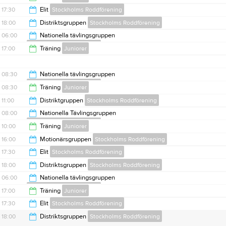
08:00
17:30
Elit
Stockholms Roddförening
19:00
18:00
Distriktsgruppen
Stockholms Roddförening
20:00
06:00
Nationella tävlingsgruppen
Stockholms Roddförening
20:00
17:00
Träning
Juniorer
08:00
19:00
08:30
Nationella tävlingsgruppen
Stockholms Roddförening
08:30
Träning
Juniorer
11:00
11:00
Distriktgruppen
Stockholms Roddförening
15:00
08:00
Nationella Tävlingsgruppen
Stockholms Roddförening
13:00
10:00
Träning
Juniorer
10:00
16:00
Motionärsgruppen
Stockholms Roddförening
12:00
17:30
Elit
Stockholms Roddförening
18:00
18:00
Distriktsgruppen
Stockholms Roddförening
20:00
06:00
Nationella tävlingsgruppen
Stockholms Roddförening
20:00
17:00
Träning
Juniorer
08:00
17:30
Elit
Stockholms Roddförening
19:00
18:00
Distriktsgruppen
Stockholms Roddförening