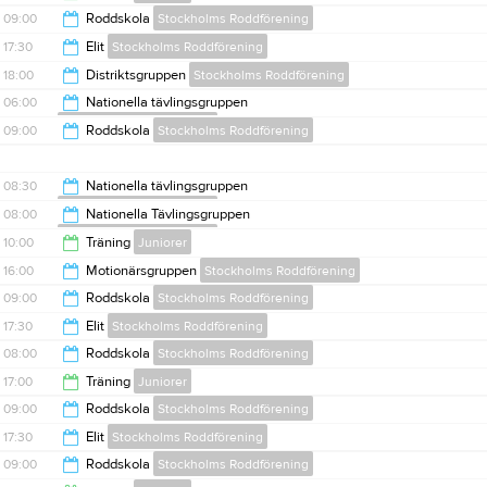
15:00
09:00
Roddskola
Stockholms Roddförening
19:00
17:30
Elit
Stockholms Roddförening
15:00
18:00
Distriktsgruppen
Stockholms Roddförening
20:00
06:00
Nationella tävlingsgruppen
Stockholms Roddförening
20:00
09:00
Roddskola
Stockholms Roddförening
08:00
15:00
08:30
Nationella tävlingsgruppen
Stockholms Roddförening
08:00
Nationella Tävlingsgruppen
Stockholms Roddförening
11:00
10:00
Träning
Juniorer
10:00
16:00
Motionärsgruppen
Stockholms Roddförening
12:00
09:00
Roddskola
Stockholms Roddförening
18:00
17:30
Elit
Stockholms Roddförening
15:00
08:00
Roddskola
Stockholms Roddförening
20:00
17:00
Träning
Juniorer
15:00
09:00
Roddskola
Stockholms Roddförening
19:00
17:30
Elit
Stockholms Roddförening
15:00
09:00
Roddskola
Stockholms Roddförening