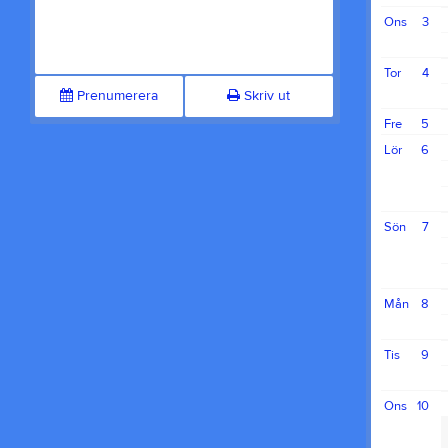
Ons
3
Tor
4
Prenumerera
Skriv ut
Fre
5
Lör
6
Sön
7
Mån
8
Tis
9
Ons
10