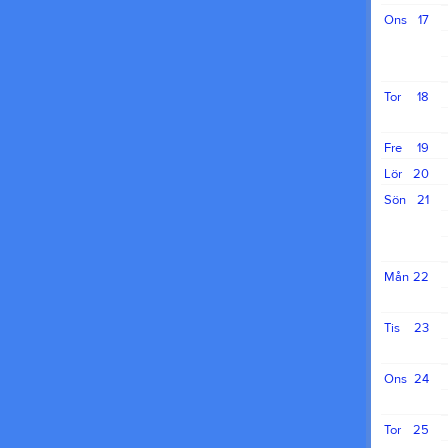
Ons
17
Tor
18
Fre
19
Lör
20
Sön
21
Mån
22
Tis
23
Ons
24
Tor
25