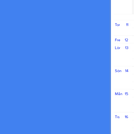
Tor
11
Fre
12
Lör
13
Sön
14
Mån
15
Tis
16