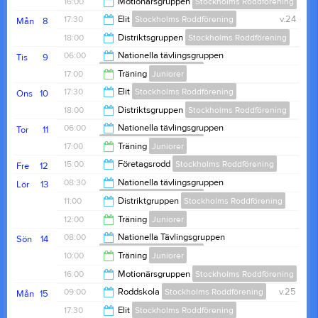
16:00
Motionärsgruppen
Stockholms Roddförening
12:00
17:30
Elit
Stockholms Roddförening
v.24
Mån
8
18:00
18:00
Distriktsgruppen
Stockholms Roddförening
20:00
06:00
Nationella tävlingsgruppen
Tis
9
Stockholms Roddförening
20:00
17:00
Träning
Juniorer
08:00
17:30
Elit
Stockholms Roddförening
Ons
10
19:00
18:00
Distriktsgruppen
Stockholms Roddförening
20:00
06:00
Nationella tävlingsgruppen
Tor
11
Stockholms Roddförening
20:00
17:00
Träning
Juniorer
08:00
15:00
Företagsrodd
Stockholms Roddförening
Fre
12
19:00
08:30
Nationella tävlingsgruppen
Lör
13
Stockholms Roddförening
18:00
11:00
Distriktgruppen
Stockholms Roddförening
11:00
12:00
Träning
Juniorer
13:00
08:00
Nationella Tävlingsgruppen
Sön
14
Stockholms Roddförening
14:00
10:00
Träning
Juniorer
10:00
16:00
Motionärsgruppen
Stockholms Roddförening
12:00
09:00
Roddskola
Stockholms Roddförening
v.25
Mån
15
18:00
17:30
Elit
Stockholms Roddförening