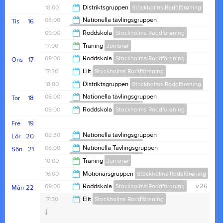
15:00
18:00
Distriktsgruppen
Stockholms Roddförening
20:00
06:00
Nationella tävlingsgruppen
Tis
16
Stockholms Roddförening
20:00
09:00
Roddskola
Stockholms Roddförening
08:00
17:00
Träning
Juniorer
15:00
09:00
Roddskola
Stockholms Roddförening
Ons
17
19:00
17:30
Elit
Stockholms Roddförening
15:00
18:00
Distriktsgruppen
Stockholms Roddförening
20:00
06:00
Nationella tävlingsgruppen
Tor
18
Stockholms Roddförening
20:00
09:00
Roddskola
Stockholms Roddförening
08:00
Fre
19
15:00
08:30
Nationella tävlingsgruppen
Lör
20
Stockholms Roddförening
08:00
Nationella Tävlingsgruppen
Sön
21
Stockholms Roddförening
11:00
10:00
Träning
Juniorer
10:00
16:00
Motionärsgruppen
Stockholms Roddförening
12:00
09:00
Roddskola
Stockholms Roddförening
v.26
Mån
22
18:00
17:30
Elit
Stockholms Roddförening
15:00
Anteckning:
Roddskola för ungdomar