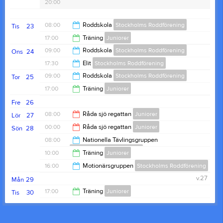
20:00
Mer info finns att läsa här:
https://www.laget.se/StockholmsRoddforening-
08:00
Roddskola
Stockholms Roddförening
Tis
23
Juniorer/Page/450099
17:00
Träning
Juniorer
15:00
09:00
Roddskola
Stockholms Roddförening
Ons
24
19:00
17:30
Elit
Stockholms Roddförening
15:00
09:00
Roddskola
Stockholms Roddförening
Tor
25
20:00
17:00
Träning
Juniorer
15:00
Fre
26
19:00
08:00
Råda sjö regattan
Juniorer
Lör
27
00:00
Råda sjö regattan
Juniorer
Sön
28
00:00
08:00
Nationella Tävlingsgruppen
Stockholms Roddförening
18:00
10:00
Träning
Juniorer
10:00
16:00
Motionärsgruppen
Stockholms Roddförening
12:00
v.27
Mån
29
18:00
17:00
Träning
Juniorer
Tis
30
19:00