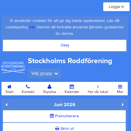
Logga in
Vi använder cookies för att ge dig bästa upplevelsen. Läs vår
cookiepolicy
här
. Genom att fortsätta använda tjänsten godkänner
du denna.
Okej
Stockholms Roddförening
Välj grupp
Start
Kontakt
Styrelse
Kalender
Hyr vår lokal
Mer
Juni 2026
Prenumerera
Skriv ut