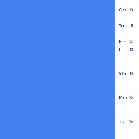
Ons
10
Tor
11
Fre
12
Lör
13
Sön
14
Mån
15
Tis
16