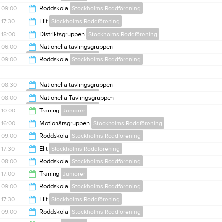
15:00
09:00
Roddskola
Stockholms Roddförening
19:00
17:30
Elit
Stockholms Roddförening
15:00
18:00
Distriktsgruppen
Stockholms Roddförening
20:00
06:00
Nationella tävlingsgruppen
Stockholms Roddförening
20:00
09:00
Roddskola
Stockholms Roddförening
08:00
15:00
08:30
Nationella tävlingsgruppen
Stockholms Roddförening
08:00
Nationella Tävlingsgruppen
Stockholms Roddförening
11:00
10:00
Träning
Juniorer
10:00
16:00
Motionärsgruppen
Stockholms Roddförening
12:00
09:00
Roddskola
Stockholms Roddförening
18:00
17:30
Elit
Stockholms Roddförening
15:00
08:00
Roddskola
Stockholms Roddförening
20:00
17:00
Träning
Juniorer
15:00
09:00
Roddskola
Stockholms Roddförening
19:00
17:30
Elit
Stockholms Roddförening
15:00
09:00
Roddskola
Stockholms Roddförening