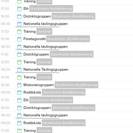
20:00
17:00
Träning
Juniorer
08:00
17:30
Elit
Stockholms Roddförening
19:00
18:00
Distriktsgruppen
Stockholms Roddförening
20:00
06:00
Nationella tävlingsgruppen
Stockholms Roddförening
20:00
17:00
Träning
Juniorer
08:00
15:00
Företagsrodd
Stockholms Roddförening
19:00
08:30
Nationella tävlingsgruppen
Stockholms Roddförening
18:00
11:00
Distriktgruppen
Stockholms Roddförening
11:00
12:00
Träning
Juniorer
13:00
08:00
Nationella Tävlingsgruppen
Stockholms Roddförening
14:00
10:00
Träning
Juniorer
10:00
16:00
Motionärsgruppen
Stockholms Roddförening
12:00
09:00
Roddskola
Stockholms Roddförening
18:00
17:30
Elit
Stockholms Roddförening
15:00
18:00
Distriktsgruppen
Stockholms Roddförening
20:00
06:00
Nationella tävlingsgruppen
Stockholms Roddförening
20:00
09:00
Roddskola
Stockholms Roddförening
08:00
17:00
Träning
Juniorer