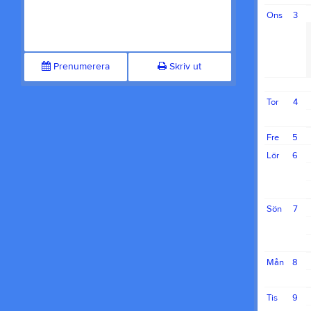
Ons
3
Prenumerera
Skriv ut
Tor
4
Fre
5
Lör
6
Sön
7
Mån
8
Tis
9