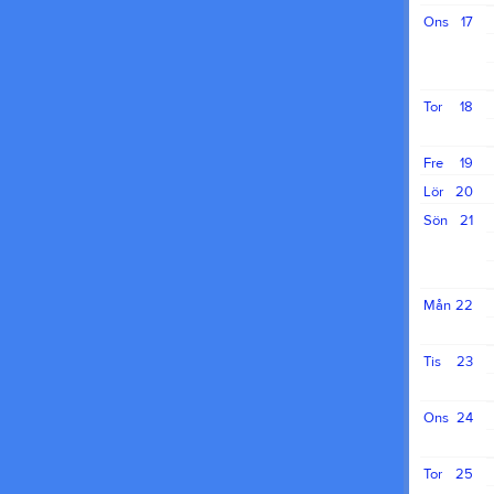
Ons
17
Tor
18
Fre
19
Lör
20
Sön
21
Mån
22
Tis
23
Ons
24
Tor
25