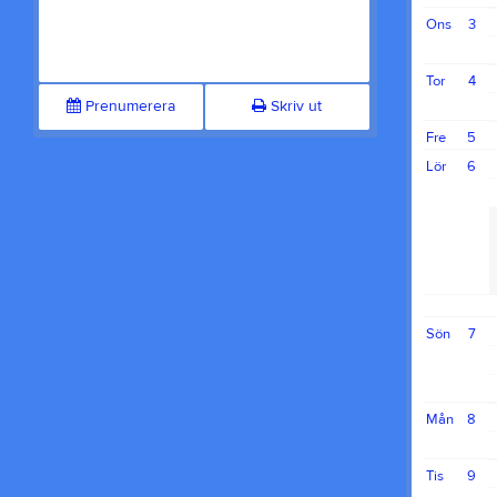
Ons
3
Tor
4
Prenumerera
Skriv ut
Fre
5
Lör
6
Sön
7
Mån
8
Tis
9