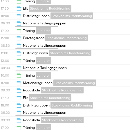
20:00
17:00
Träning
Juniorer
08:00
17:30
Elit
Stockholms Roddförening
19:00
18:00
Distriktsgruppen
Stockholms Roddförening
20:00
06:00
Nationella tävlingsgruppen
Stockholms Roddförening
20:00
17:00
Träning
Juniorer
08:00
15:00
Företagsrodd
Stockholms Roddförening
19:00
08:30
Nationella tävlingsgruppen
Stockholms Roddförening
18:00
11:00
Distriktgruppen
Stockholms Roddförening
11:00
12:00
Träning
Juniorer
13:00
08:00
Nationella Tävlingsgruppen
Stockholms Roddförening
14:00
10:00
Träning
Juniorer
10:00
16:00
Motionärsgruppen
Stockholms Roddförening
12:00
09:00
Roddskola
Stockholms Roddförening
18:00
17:30
Elit
Stockholms Roddförening
15:00
18:00
Distriktsgruppen
Stockholms Roddförening
20:00
06:00
Nationella tävlingsgruppen
Stockholms Roddförening
20:00
09:00
Roddskola
Stockholms Roddförening
08:00
17:00
Träning
Juniorer