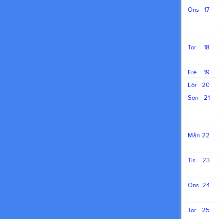
Ons
17
Tor
18
Fre
19
Lör
20
Sön
21
Mån
22
Tis
23
Ons
24
Tor
25