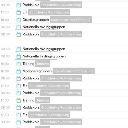
15:00
09:00
Roddskola
Stockholms Roddförening
19:00
17:30
Elit
Stockholms Roddförening
15:00
18:00
Distriktsgruppen
Stockholms Roddförening
20:00
06:00
Nationella tävlingsgruppen
Stockholms Roddförening
20:00
09:00
Roddskola
Stockholms Roddförening
08:00
15:00
08:30
Nationella tävlingsgruppen
Stockholms Roddförening
08:00
Nationella Tävlingsgruppen
Stockholms Roddförening
11:00
10:00
Träning
Juniorer
10:00
16:00
Motionärsgruppen
Stockholms Roddförening
12:00
09:00
Roddskola
Stockholms Roddförening
18:00
17:30
Elit
Stockholms Roddförening
15:00
08:00
Roddskola
Stockholms Roddförening
20:00
17:00
Träning
Juniorer
15:00
09:00
Roddskola
Stockholms Roddförening
19:00
17:30
Elit
Stockholms Roddförening
15:00
09:00
Roddskola
Stockholms Roddförening