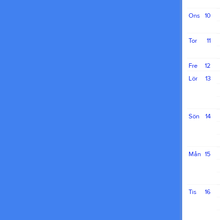
Ons
10
Tor
11
Fre
12
Lör
13
Sön
14
Mån
15
Tis
16