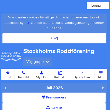
Logga in
Vi använder cookies för att ge dig bästa upplevelsen. Läs vår
cookiepolicy
här
. Genom att fortsätta använda tjänsten godkänner
du denna.
Okej
Stockholms Roddförening
Välj grupp
Start
Kontakt
Styrelse
Kalender
Hyr vår lokal
Mer
Juli 2026
Prenumerera
Skriv ut