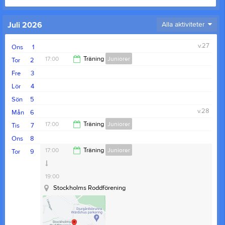
Juli 2026
Alla aktiviteter
v.27
Ons
1
17:00
Träning
Juniorer
Tor
2
Fre
3
19:00
Lör
4
Sön
5
v.28
Mån
6
17:00
Träning
Juniorer
Tis
7
Ons
8
19:00
17:00
Träning
Juniorer
Tor
9
19:00
Stockholms Roddförening