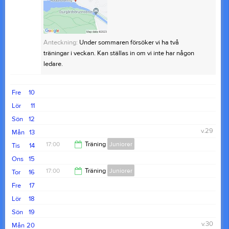
Anteckning:
Under sommaren försöker vi ha två
träningar i veckan. Kan ställas in om vi inte har någon
ledare.
Fre
10
Lör
11
Sön
12
v.29
Mån
13
17:00
Träning
Juniorer
Tis
14
Ons
15
19:00
17:00
Träning
Juniorer
Tor
16
Fre
17
19:00
Lör
18
Sön
19
v.30
Mån
20