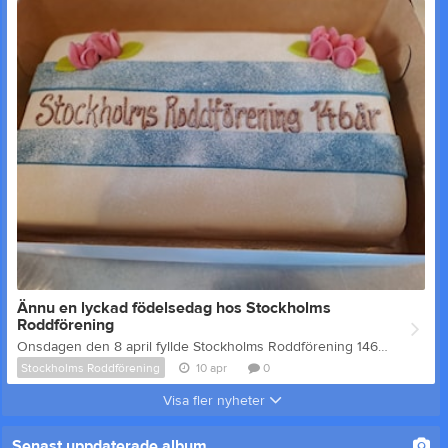
Ännu en lyckad födelsedag hos Stockholms
Roddförening
Onsdagen den 8 april fyllde Stockholms Roddförening 146 år. Föreningen bildades den 8 april 1880. Tårta och rodd Alla som besökte föreningen bjöds på tårta i båthuset. På morgonen samlades de äldre medlemmarna för att hissa flaggan, tyvärr saknar flaggstången lina men de höll upp flaggan så den rätta känslan infann sig i alla fall. Under dagen roade sig våra medlemmar såväl i roddmaskiner som på vattnet. Vi hade fyra roddare i maskin och på vattnet hade vi både lunchrodd och after work-rodd. Under dagen var det cirka 30 personer ute på vattnet. Sammanfattningsvis kan vi säga att det är liv i vår gamla förening. Och i vanlig ordning så var det våra pigga veteraner som bjöd på de härligaste skratten och finaste minnena som de delade med sig av till nya medlemmar.
Stockholms Roddförening
10 apr
0
Visa fler nyheter
Senast uppdaterade album