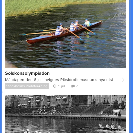
Solskensolympiaden
Måndagen den 6 juli invigdes Riksidrottsmuseums nya utställning Solskensolympiaden. Cirka 200 personer kom till invigningen och den sista punkten på programmet var eskaderrodd/uppvisningsrodd på delar av den gamla roddbanan från OS 1912. Båttyperna från OS Roddare från Vaxholm, Hammarby, Akademiska och Stockholms Roddförening rodde singlar, inriggade fyror med styrman, utriggad fyra med styrman och en åtta. De båttyper som var med på de olympiska spelen 1912. Även en kustroddssingel visades upp då kustrodd kommer att vara en OS-gren 2028. Vid Folke Bernadottes bron stod publiken och Svenska Roddförbundets ordförande Per Björnskiöld och berättade om de olika båtarna och om roddsporten. Detta var mycket uppskattad av åhörarna och blev pricken över i:et för invigningsgästerna. Öppet hus Efter uppvisningen gick det att ta sig en närmare titt på båtarna och några av invigningsgästerna kom till Stockholms Roddförening för att få veta mer om de gamla träbåtarna och roddsportens utveckling. Tack Ett stort tack till alla som gjorde den här dagen möjlig. Tack till Karolina Berkell på Riksidrottsmuseum för att vi fick vara med och för engagemanget kring att få till eskaderrodden. Ett extra stort tack till föreningarna inom Östra Roddistrikstförbundet och Svenska Roddförbundet, det är alltid extra roligt att göra saker över föreningsgränserna och tillsammans kunna visa upp vår vackra sport. Ett extra stort tack till vår medlem Björn Andersson som tog sig an uppgiften att styra SRFs inriggade fyra (båten på bilden). Fler foton Fler foton från dagen finns på Stockholms Roddförenings instagramkonto.
Stockholms Roddförening
9 jul
2