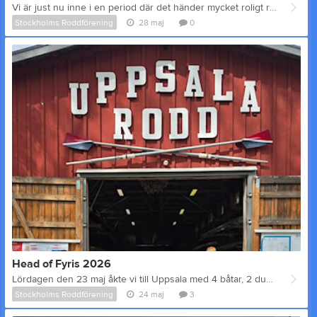
Vi är just nu inne i en period där det händer mycket roligt runt vår roddförening. Det innebär att det ibland kan vara begränsad framkomlighet till vårt båthus. Lite av det som händer i närtid och som påverkar framkomligheten är: 29 maj veterandagen (dagtid) 30 maj Stockholm maraton (från lunch) 3 och 4 juni Blodomloppet (eftermiddag/kväll) 12-14 juni Rosendal Garden Party (eftermiddag/kväll) Mer information För mer information om vilka sträckor som påverkas och vilka tider går det bra att besöka respektive evenemangs hemsida. För påverkan på biltrafiken kan du besöka trafiken.nu och reser du kollektivt bör du planera din resa på SL.se Observera att bilden är från tidigare år och inte något aktuellt datum.
Stockholms Roddförening
28 maj
0
Head of Fyris 2026
Lördagen den 23 maj åkte vi till Uppsala med 4 båtar, 2 dubblar och 2 inriggare. Nybörjarloppet 10 stycken av våra nybörjare skulle delta på sitt livs första roddtävling. Nybörjarloppet var på 1 km och efter en lång väntan startade nybörjarna. Medan de väntade passade de på att vara hejaklack då de mer erfarna roddaren rodde förbi dem i 3 kilometers loppet. Vårt herrlag hade den snabbaste tiden av nybörjarbåtarna och rodde 1 km på 03:51. Vårt damlag var snabbaste damlag i inriggare och rodde på 04:34. Ordinarie lopp På den 3 kilometer långa och snirkliga sträckan rodde Philip Box och Catharina Malmfors en mix2x och Karolina Wichman och Jacinta Waak en dam2x. Tack Ett stort tack till alla roddare, arrangörer och andra som gjorde att det blev en fantastisk dag på Fyrisån. Vi kommer tillbaka nästa år. Fotocred: Roddchef Aarnes son.
Stockholms Roddförening
24 maj
3