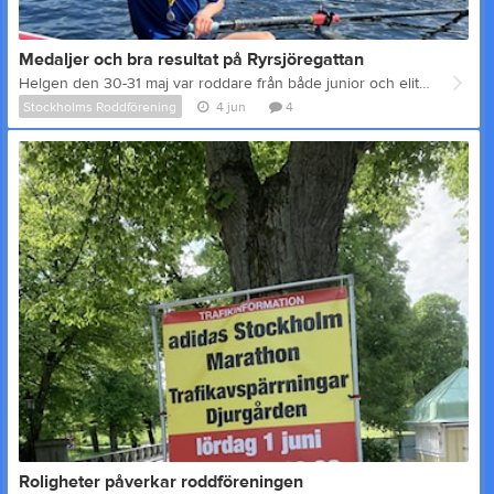
Medaljer och bra resultat på Ryrsjöregattan
Helgen den 30-31 maj var roddare från både junior och elit på Ryrsjöregattan. Vi hade två fantastiska dagar och det blev en hel del medaljer, både till unga och äldre, nya och mer erfarna roddare. Här är ett urval av resultatet: Lördag 🥇 1st – 2- Women Senior/Junior A (2000m) * Viktoria Ekstrand & Jacqueline Stjernfeldt * 8:16.95 🥇 1st – 2- Men Senior (2000m) (with Mölndals RK) * Mattias Berglund & William Källström Okdahl * 7:01.47 🥇 1st – 2x Men Junior B (1000m) * Johnjohn Nevado & Maximilian Maourin * 3:57.49 🥈 2nd – 2x Men Senior (2000m) (with Mölndals RK) * Mattias Berglund & William Källström Okdahl * 6:35.35 🥈 2nd – 1x Men Junior B (1000m) * Maximilian Maourin * 4:02.96 🥉 3rd – 1x Women Senior (2000m) * Christina Ax:son Johnson * 8:43.52 🥉 3rd – 2x Women Senior (2000m) * Ylva Klingefjord & Christina Ax:son Johnson * 8:31.10 Söndag 🥇 1st – 2- Women Senior/Junior A (2000m) * Viktoria Ekstrand & Jacqueline Stjernfeldt * 8:01.93 🥇 1st – 4- Men Senior (2000m) (with Akademiska RF & Mölndals RK) * Mattias Berglund, William Källström Okdahl, Jonas Richter, Hugo Nerud * 6:11.05 🥇 1st – 4x Women Senior (2000m) * Viktoria Ekstrand, Jacqueline Stjernfeldt, Ylva Klingefjord, Christina Ax:son Johnson * 7:32.09 🥈 2nd – 1x Men Junior B (1000m) * Maximilian Maourin * 4:01.51 🥈 2nd – 4x Men Junior B (1000m) * Hugo Jalmsell, Alexander Engelmann, Johnjohn Nevado, Maximilian Maourin * 3:32.30 🥈 2nd – 2x Men Junior B (1000m) * Johnjohn Nevado & Maximilian Maourin * 3:55.62 🥉 3rd – 2x Women Senior (2000m) * Ylva Klingefjord & Christina Ax:son Johnson * 8:11.36 Du hittar hela resultatlistan här
Stockholms Roddförening
4 jun
4
Roligheter påverkar roddföreningen