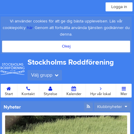
Logga in
Vi använder cookies för att ge dig bästa upplevelsen. Läs vår
cookiepolicy
här
. Genom att fortsätta använda tjänsten godkänner du
denna.
Okej
Stockholms Roddförening
Välj grupp
Start
Kontakt
Styrelse
Kalender
Hyr vår lokal
Mer
Nyheter
Klubbnyheter