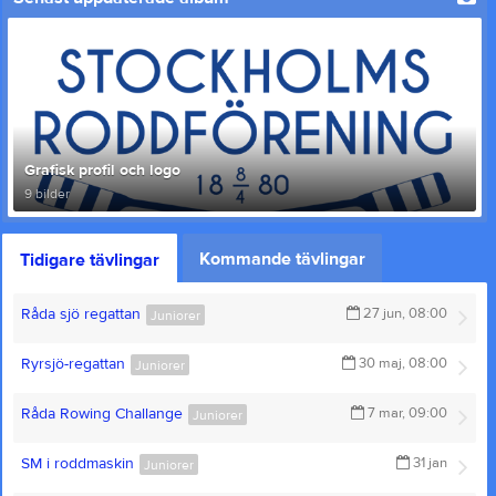
Grafisk profil och logo
9 bilder
Kommande tävlingar
Tidigare tävlingar
Råda sjö regattan
27 jun, 08:00
Juniorer
Ryrsjö-regattan
30 maj, 08:00
Juniorer
Råda Rowing Challange
7 mar, 09:00
Juniorer
SM i roddmaskin
31 jan
Juniorer