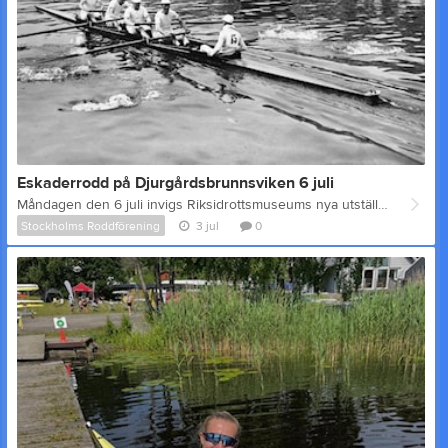
Eskaderrodd på Djurgårdsbrunnsviken 6 juli
Måndagen den 6 juli invigs Riksidrottsmuseums nya utställning Solskensolympiaden om sommar-OS 1912. Som en del av programmet på invigningen kommer Stockholms Roddförening tillsammans med andra roddföreningar i Stockholm och Svenska Roddförbundet att ha en uppvisningsrodd, eskaderrodd, cirka klockan 17.30. Ungefärlig plats för uppvisningen är i närheten av Folke Bernadottes-bron. Den gamla OS-banan och läktaren Vi ror i tidstypiska träbåtar på delar av den gamla OS-banan på Djurgårdsbrunnsviken och Svenska Roddförbundets ordförande kommer att berätta om de olika båtarna och roddsporten. Efter uppvisningen kommer vi att ha öppet hus i båthuset på Lidovägen 22. Där kommer båtarna finnas för den som vill titta närmare på dem och för den som vill se vad som hände den gamla OS-läktaren går det bra att spana in taket i båthuset. Utställningen Solskensolympiaden Utställningen öppnar för allmänheten den 7 juli och du kan läsa mer om den på Riksidrottsmuseums hemsida. Vår gamla åtta är en del av utställningen och bara det gör den ju väl värd ett besök.
Stockholms Roddförening
3 jul
0