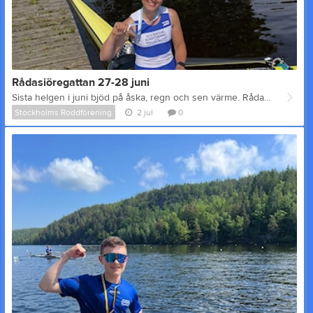
Rådasiöregattan 27-28 juni
Sista helgen i juni bjöd på åska, regn och sen värme. Rådasiöregattan fick starta en dryg timme efter utsatt tid lördagen den 27 juni på grund av åskoväder över Mölndal och Göterborgsområdet. Sen kom värmen, den bidrog till ganska stilla vatten på Rådasjön. 12 roddare Stockholms roddförening hade 12 stycken roddare med på tävlingarna och deltog i lopp från 250 meter till 6000 meter. Följande roddare tävlade: Johnjohn Nevado, Maximilian Maorin, Hannah Jalmsell, Lucia Jollon, Christina Axson Johnson, Ylva Klingefjord, Edith Lesage, Catharina Malmfors, Karolina Wichman, Jacinta Waak, Jan Berglund och Mikael Borgh. Mikael Borgh och Ylva Klingefjord gjorde en sen anmälan till Rådasiörunt och det var spännande att se vem av våra mest erfarna roddare, Janne Berglund och Micke Borgh, som skulle knipa bronsmedaljen. Janne gick i mål 2 sekunder före dubbeln och fick även i år en medalj i det 6 km långa loppet. Resultat Bilden visar Christina Axson Johnson efter det att hon tagit guld på Damer Senior 1x 2000 meter med tiden 8:20.63. Även flera av våra andra deltagare hamnade på prispallen under den här regattan och du kan se alla resultat via den här länken: resultat Rådasiöregattan Tack Ett stort tack till arrangörer, domare, funktionärer, roddare som bjöd på tufft motstånd och alla andra som gjorde den här helgen möjlig.
Stockholms Roddförening
2 jul
0