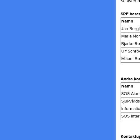
Se även 
SRF bere
Namn
Jan Berg
Maria No
Bjarke R
Ulf Schrö
Mikael B
Andra kon
Namn
SOS Alarm
Sjukvårds
Informati
SOS Intern
Kontaktup