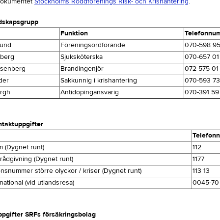
dokumentet
Stockholms Roddförenings Risk- och Krishantering
.
dskapsgrupp
Funktion
Telefonnu
lund
Föreningsordförande
070-598 95
rberg
Sjuksköterska
070-657 01
osenberg
Brandingenjör
072-575 01
der
Sakkunnig i krishantering
070-593 73
orgh
Antidopingansvarig
070-391 59
taktuppgifter
Telefon
 (Dygnet runt)
112
rådgivning (Dygnet runt)
1177
onsnummer större olyckor / kriser (Dygnet runt)
113 13
ational (vid utlandsresa)
0045-70
pgifter SRFs försäkringsbolag