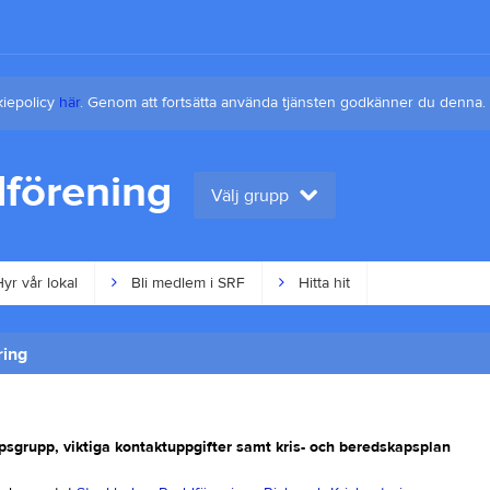
kiepolicy
här
. Genom att fortsätta använda tjänsten godkänner du denna.
förening
Välj grupp
yr vår lokal
Bli medlem i SRF
Hitta hit
ring
sgrupp, viktiga kontaktuppgifter samt kris- och beredskapsplan