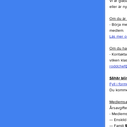
Vi är glad
eller är n
Om du är 
- Börja me
medlem.
Läs mer o
Om du har 
- Kontakta
vilken kla
roddchef@
Såhär bli
Fyll i for
Du kommer
Medlemsav
Årsavgift
- Medlems
--- Enskil
--- Familj
5