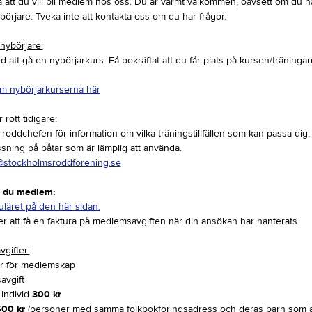
a att du vill bli medlem hos oss. Du är varmt välkommen, oavsett om du har
ybörjare. Tveka inte att kontakta oss om du har frågor.
nybörjare:
d att gå en nybörjarkurs. Få bekräftat att du får plats på kursen/träningar
m nybörjarkurserna här
rott tidigare:
 roddchefen för information om vilka träningstillfällen som kan passa dig, 
ssning på båtar som är lämplig att använda.
stockholmsroddforening.se
r du medlem:
muläret på den här sidan.
 att få en faktura på medlemsavgiften när din ansökan har hanterats.
gifter:
er för medlemskap
avgift
d individ
300 kr
00 kr
(personer med samma folkbokföringsadress och deras barn som ä