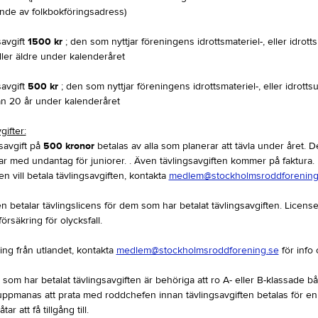
nde av folkbokföringsadress)
savgift
1500 kr
; den som nyttjar föreningens idrottsmateriel-, eller idro
ller äldre under kalenderåret
savgift
500 kr
; den som nyttjar föreningens idrottsmateriel-, eller idrot
än 20 år under kalenderåret
gifter:
savgift på
500 kronor
betalas av alla som planerar att tävla under året. Det
 med undantag för juniorer. . Även tävlingsavgiften kommer på faktura. H
en vill betala tävlingsavgiften, kontakta
medlem@stockholmsroddforening
 betalar tävlingslicens för dem som har betalat tävlingsavgiften. Licens
örsäkring för olycksfall.
ing från utlandet, kontakta
medlem@stockholmsroddforening.se
för info
som har betalat tävlingsavgiften är behöriga att ro A- eller B-klassade båt
ppmanas att prata med roddchefen innan tävlingsavgiften betalas för en
ar att få tillgång till.