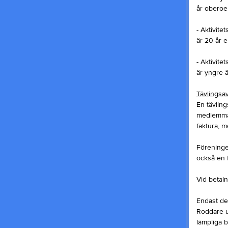
år oberoe
- Aktivitet
är 20 år e
- Aktivitet
är yngre 
Tävlingsav
En tävling
medlemmar
faktura, m
Föreningen
också en f
Vid betaln
Endast de 
Roddare u
lämpliga båt