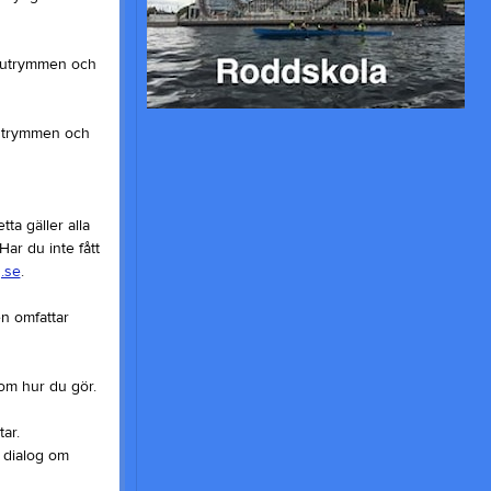
ttsutrymmen och
tsutrymmen och
ta gäller alla
ar du inte fått
.se
.
en omfattar
 om hur du gör.
ar.
 dialog om