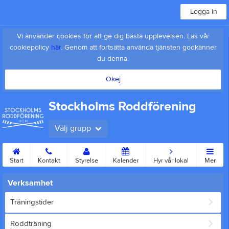
Logga in
Vi använder cookies för att ge dig bästa upplevelsen. Läs vår
cookiepolicy
här
. Genom att fortsätta använda tjänsten godkänner
du denna.
Okej
Stockholms Roddförening
Välj grupp
Start
Kontakt
Styrelse
Kalender
Hyr vår lokal
Mer
Verksamhet
Träningstider
Roddträning