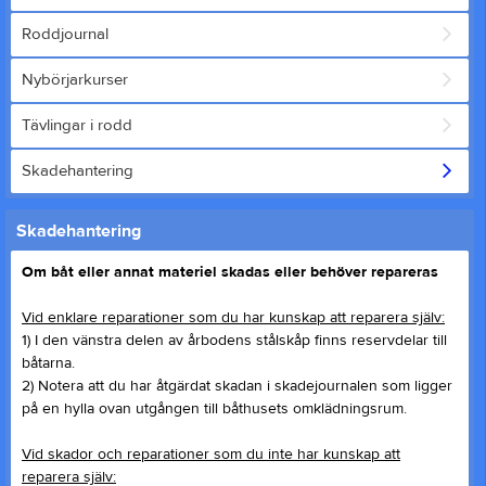
Roddjournal
Nybörjarkurser
Tävlingar i rodd
Skadehantering
Skadehantering
Om båt eller annat materiel skadas eller behöver repareras
Vid enklare reparationer som du har kunskap att reparera själv:
1) I den vänstra delen av årbodens stålskåp finns reservdelar till
båtarna.
2) Notera att du har åtgärdat skadan i skadejournalen som ligger
på en hylla ovan utgången till båthusets omklädningsrum.
Vid skador och reparationer som du inte har kunskap att
reparera själv: