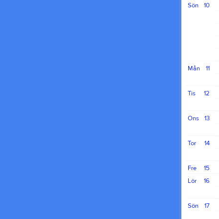
Sön
10
Mån
11
Tis
12
Ons
13
Tor
14
Fre
15
Lör
16
Sön
17