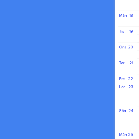
Mån
18
Tis
19
Ons
20
Tor
21
Fre
22
Lör
23
Sön
24
Mån
25