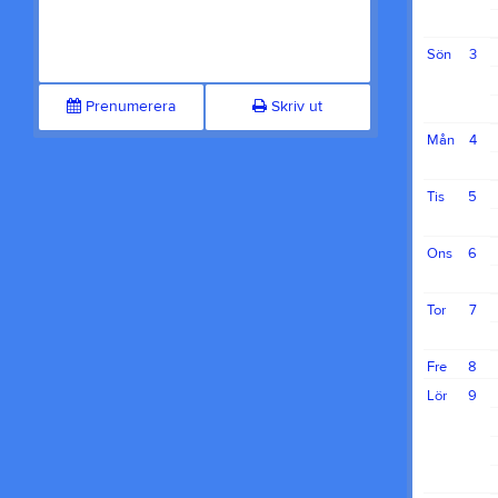
Sön
3
Prenumerera
Skriv ut
Mån
4
Tis
5
Ons
6
Tor
7
Fre
8
Lör
9