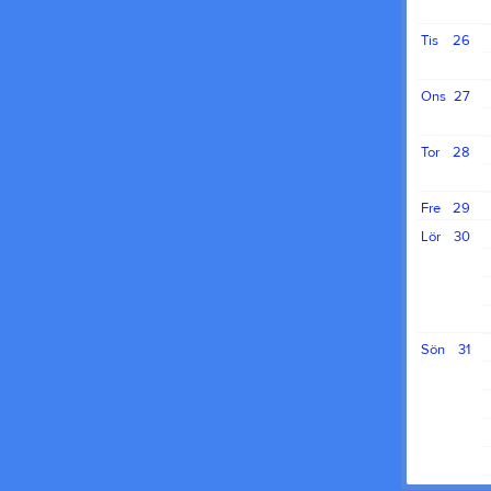
Tis
26
Ons
27
Tor
28
Fre
29
Lör
30
Sön
31