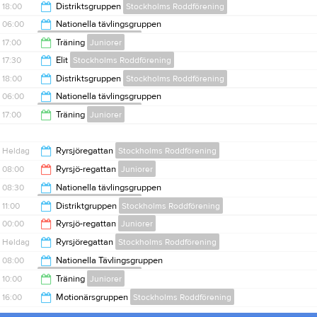
18:00
18:00
Distriktsgruppen
Stockholms Roddförening
20:00
06:00
Nationella tävlingsgruppen
Stockholms Roddförening
20:00
17:00
Träning
Juniorer
08:00
17:30
Elit
Stockholms Roddförening
19:00
18:00
Distriktsgruppen
Stockholms Roddförening
20:00
06:00
Nationella tävlingsgruppen
Stockholms Roddförening
20:00
17:00
Träning
Juniorer
08:00
19:00
Heldag
Ryrsjöregattan
Stockholms Roddförening
08:00
Ryrsjö-regattan
Juniorer
08:30
Nationella tävlingsgruppen
Stockholms Roddförening
00:00
11:00
Distriktgruppen
Stockholms Roddförening
11:00
00:00
Ryrsjö-regattan
Juniorer
13:00
Heldag
Ryrsjöregattan
Stockholms Roddförening
18:00
08:00
Nationella Tävlingsgruppen
Stockholms Roddförening
10:00
Träning
Juniorer
10:00
16:00
Motionärsgruppen
Stockholms Roddförening
12:00