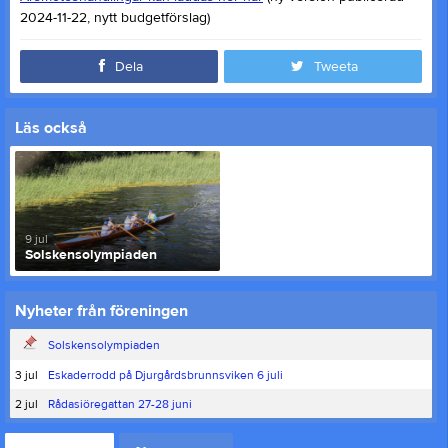
2024-11-22, nytt budgetförslag)
Dela
Tweeta
Läs också
9 jul
Solskensolympiaden
Nyheter från föreningen
Solskensolympiaden
3 jul
Eskaderrodd på Djurgårdsbrunnsviken 6 juli
2 jul
Rådasiöregattan 27-28 juni