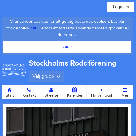
Logga in
Vi använder cookies för att ge dig bästa upplevelsen. Läs vår
cookiepolicy
här
. Genom att fortsätta använda tjänsten godkänner
du denna.
Okej
Stockholms Roddförening
Välj grupp
Start
Kontakt
Styrelse
Kalender
Hyr vår lokal
Mer