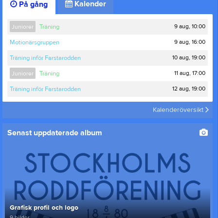
Kalender
På gång
9 aug, 10:00
Juniorer
Träning
9 aug, 16:00
Motionärsgruppen
10 aug, 19:00
Träning inför Farstarodden
11 aug, 17:00
Juniorer
Träning
12 aug, 19:00
Träning inför Farstarodden
Kalenderöversikt
Senast uppdaterade album
Grafisk profil och logo
9 bilder