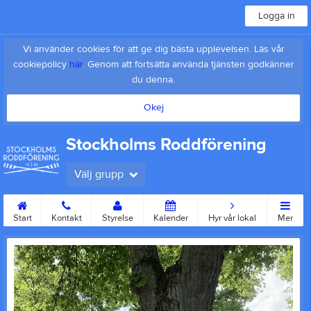
Logga in
Vi använder cookies för att ge dig bästa upplevelsen. Läs vår
cookiepolicy
här
. Genom att fortsätta använda tjänsten godkänner
du denna.
Okej
Stockholms Roddförening
Välj grupp
Start
Kontakt
Styrelse
Kalender
Hyr vår lokal
Mer