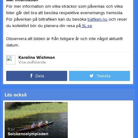
Mer information
För mer information om vilka sträckor som påverkas och vilka
tider går det bra att besöka respektive evenemangs hemsida.
För påverkan på biltrafiken kan du besöka
trafiken.nu
och reser
du kollektivt bör du planera din resa på
SL.se
Observera att bilden är från tidigare år och inte något aktuellt
datum.
Karolina Wichman
Vice ordförande
Dela
Tweeta
Läs också
9 jul
Solskensolympiaden