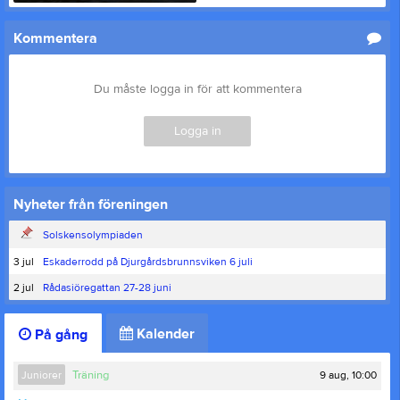
Kommentera
Du måste logga in för att kommentera
Logga in
Nyheter från föreningen
Solskensolympiaden
3 jul
Eskaderrodd på Djurgårdsbrunnsviken 6 juli
2 jul
Rådasiöregattan 27-28 juni
Kalender
På gång
9 aug, 10:00
Juniorer
Träning