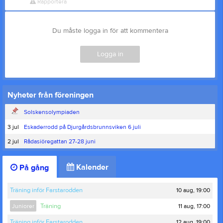
Rapportera
Du måste logga in för att kommentera
Logga in
Nyheter från föreningen
Solskensolympiaden
3 jul
Eskaderrodd på Djurgårdsbrunnsviken 6 juli
2 jul
Rådasiöregattan 27-28 juni
Kalender
På gång
10 aug, 19:00
Träning inför Farstarodden
11 aug, 17:00
Juniorer
Träning
12 aug, 19:00
Träning inför Farstarodden