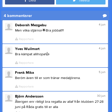
Dela
Tweeta
4
kommentarer
4 jun
Deborah Mezgebu
Men vilka stjärnor
🌟
Bra jobbat!!!
Rapportera
4 jun
Yves Wuilmart
Bra kämpat allihopa!
👍
Rapportera
5 jun
Frank Mika
Beröm även till er som tränar medaljörena.
Rapportera
30 jun
Björn Andersson
Återigen enr riktigt bra regatta av allaf från klubben 27-28
juni på Råda gratis till er alla