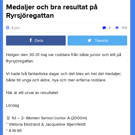
Medaljer och bra resultat på
Ryrsjöregattan
4 jun
4
704
Dela
Tweeta
Helgen den 30-31 maj var roddare från både junior och elit på
Ryrsjöregattan.
Vi hade två fantastiska dagar och det blev en hel del medaljer,
både till unga och äldre, nya och mer erfarna roddare.
Här är ett urval av resultatet:
Lördag
🥇 1st – 2- Women Senior/Junior A (2000m)
* Viktoria Ekstrand & Jacqueline Stjernfeldt
* 8:16.95