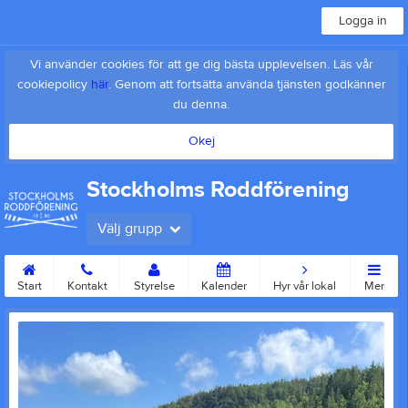
Logga in
Vi använder cookies för att ge dig bästa upplevelsen. Läs vår
cookiepolicy
här
. Genom att fortsätta använda tjänsten godkänner
du denna.
Okej
Stockholms Roddförening
Välj grupp
Start
Kontakt
Styrelse
Kalender
Hyr vår lokal
Mer