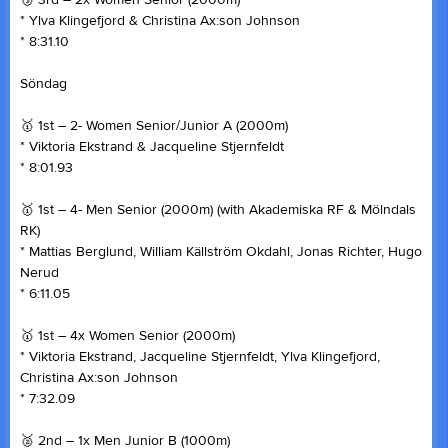
🥉 3rd – 2x Women Senior (2000m)
* Ylva Klingefjord & Christina Ax:son Johnson
* 8:31.10
Söndag
🥇 1st – 2- Women Senior/Junior A (2000m)
* Viktoria Ekstrand & Jacqueline Stjernfeldt
* 8:01.93
🥇 1st – 4- Men Senior (2000m) (with Akademiska RF & Mölndals
RK)
* Mattias Berglund, William Källström Okdahl, Jonas Richter, Hugo
Nerud
* 6:11.05
🥇 1st – 4x Women Senior (2000m)
* Viktoria Ekstrand, Jacqueline Stjernfeldt, Ylva Klingefjord,
Christina Ax:son Johnson
* 7:32.09
🥈 2nd – 1x Men Junior B (1000m)