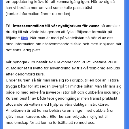
en uppdatering krävs för att komma igång igen. Hör av dig så
kan vi berätta mer om vad som skulle passa bäst
(kontaktinformation finner du nedan).
För
intresseanmälan till vår nybörjarkurs för vuxna
så anmäler
du dig till vår väntelista genom att fylla i följande formulär på
följande
länk
. När man är med på väntelistan så hör vi av oss
med information om nästkommande tillfälle och med inbjudan när
det finns ledig plats.
Vår nybörjarkurs består av 6 lektioner och 2025 kostade 2800
kr. Möjlighet till kvitto för användning av friskvårdsbidrag erbjuds
efter genomförd kurs.
Under kursen så får man lära sig ro i grupp, till en början i stora
trygga båtar för att sedan övergå till mindre båtar. Man får lära sig
både ro med enkelåra (sweep) i stor båt och dubbelåra (sculling).
Kursen består av både teorigenomgångar men främst praktiskt
utövande på vatten med hjälp av våra duktiga instruktörer.
Ambitionen är att kunna behärska en singel med dubbla åror
själv innan kursens slut. Efter kursen erbjuds möjlighet till
medlemskap för att kunna fortsätta att ro med oss.