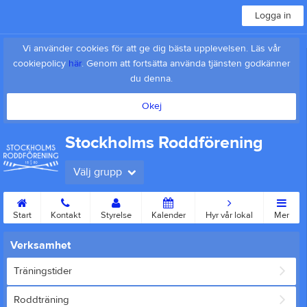
Logga in
Vi använder cookies för att ge dig bästa upplevelsen. Läs vår
cookiepolicy
här
. Genom att fortsätta använda tjänsten godkänner
du denna.
Okej
Stockholms Roddförening
Välj grupp
Start
Kontakt
Styrelse
Kalender
Hyr vår lokal
Mer
Verksamhet
Träningstider
Roddträning