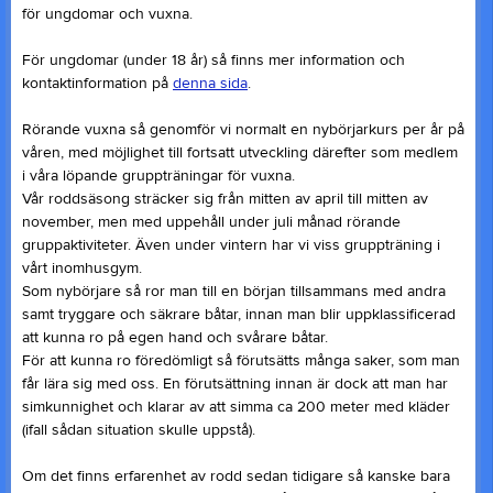
för ungdomar och vuxna.
För ungdomar (under 18 år) så finns mer information och
kontaktinformation på
denna sida
.
Rörande vuxna så genomför vi normalt en nybörjarkurs per år på
våren, med möjlighet till fortsatt utveckling därefter som medlem
i våra löpande gruppträningar för vuxna.
Vår roddsäsong sträcker sig från mitten av april till mitten av
november, men med uppehåll under juli månad rörande
gruppaktiviteter. Även under vintern har vi viss gruppträning i
vårt inomhusgym.
Som nybörjare så ror man till en början tillsammans med andra
samt tryggare och säkrare båtar, innan man blir uppklassificerad
att kunna ro på egen hand och svårare båtar.
För att kunna ro föredömligt så förutsätts många saker, som man
får lära sig med oss. En förutsättning innan är dock att man har
simkunnighet och klarar av att simma ca 200 meter med kläder
(ifall sådan situation skulle uppstå).
Om det finns erfarenhet av rodd sedan tidigare så kanske bara